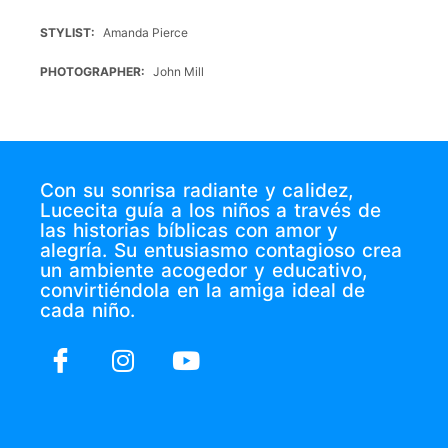
STYLIST
Amanda Pierce
PHOTOGRAPHER
John Mill
Con su sonrisa radiante y calidez,
Lucecita guía a los niños a través de
las historias bíblicas con amor y
alegría. Su entusiasmo contagioso crea
un ambiente acogedor y educativo,
convirtiéndola en la amiga ideal de
cada niño.